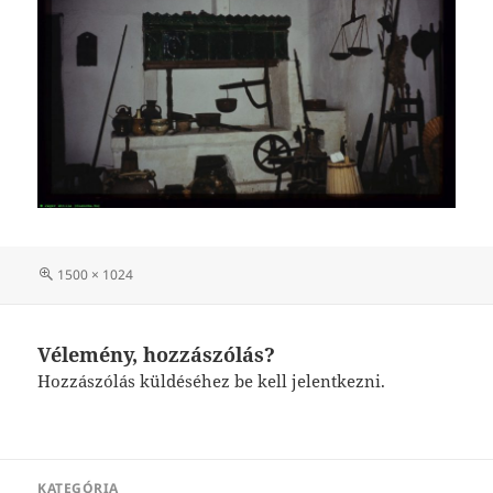
Teljes
1500 × 1024
méret
Vélemény, hozzászólás?
Hozzászólás küldéséhez
be kell jelentkezni
.
Bejegyzés
KATEGÓRIA