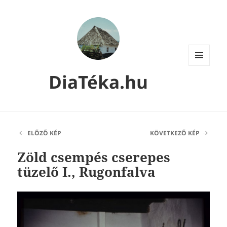
MENÜ
DiaTéka.hu
ÉS
WIDGETEK
ELŐZŐ KÉP
KÖVETKEZŐ KÉP
Zöld csempés cserepes
tüzelő I., Rugonfalva