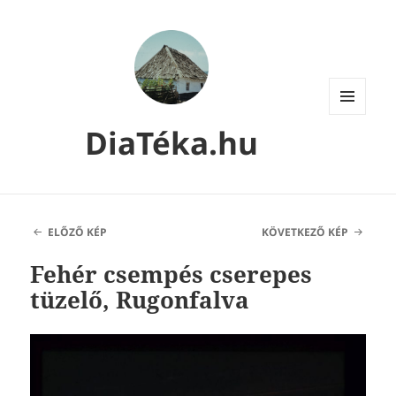
MENÜ
DiaTéka.hu
ÉS
WIDGETEK
ELŐZŐ KÉP
KÖVETKEZŐ KÉP
Fehér csempés cserepes
tüzelő, Rugonfalva