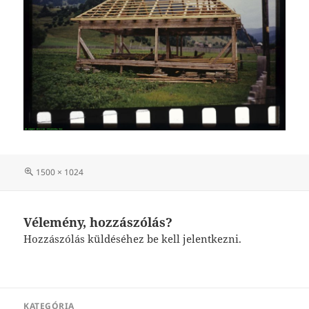
Teljes
1500 × 1024
méret
Vélemény, hozzászólás?
Hozzászólás küldéséhez
be kell jelentkezni
.
Bejegyzés
KATEGÓRIA