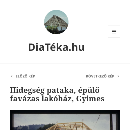
MENÜ
DiaTéka.hu
ÉS
WIDGETEK
ELŐZŐ KÉP
KÖVETKEZŐ KÉP
Hidegség pataka, épülő
favázas lakóház, Gyimes