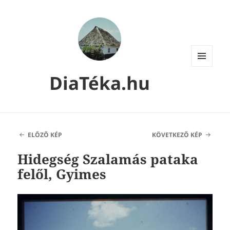
MENÜ
DiaTéka.hu
ÉS
WIDGETEK
ELŐZŐ KÉP
KÖVETKEZŐ KÉP
Hidegség Szalamás pataka
felől, Gyimes