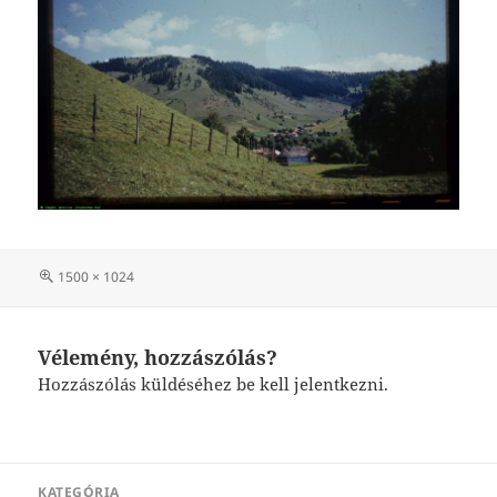
Teljes
1500 × 1024
méret
Vélemény, hozzászólás?
Hozzászólás küldéséhez
be kell jelentkezni
.
Bejegyzés
KATEGÓRIA