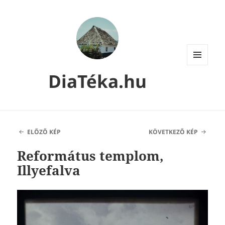
MENÜ
DiaTéka.hu
ÉS
WIDGETEK
ELŐZŐ KÉP
KÖVETKEZŐ KÉP
Református templom,
Illyefalva