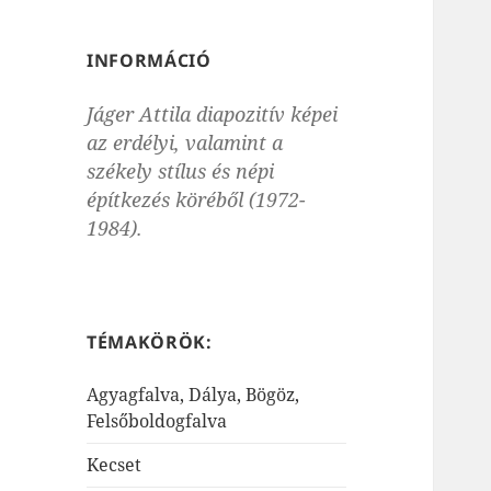
INFORMÁCIÓ
Jáger Attila diapozitív képei
az erdélyi, valamint a
székely stílus és népi
építkezés köréből (1972-
1984).
TÉMAKÖRÖK:
Agyagfalva, Dálya, Bögöz,
Felsőboldogfalva
Kecset