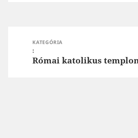
Bejegyzés
navigáció
KATEGÓRIA
:
Római katolikus templom