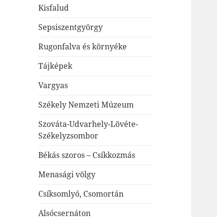
Kisfalud
Sepsiszentgyörgy
Rugonfalva és környéke
Tájképek
Vargyas
Székely Nemzeti Múzeum
Szováta-Udvarhely-Lövéte-
Székelyzsombor
Békás szoros – Csíkkozmás
Menasági völgy
Csíksomlyó, Csomortán
Alsócsernáton