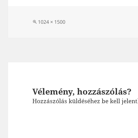
Teljes
1024 × 1500
méret
Vélemény, hozzászólás?
Hozzászólás küldéséhez
be kell jelen