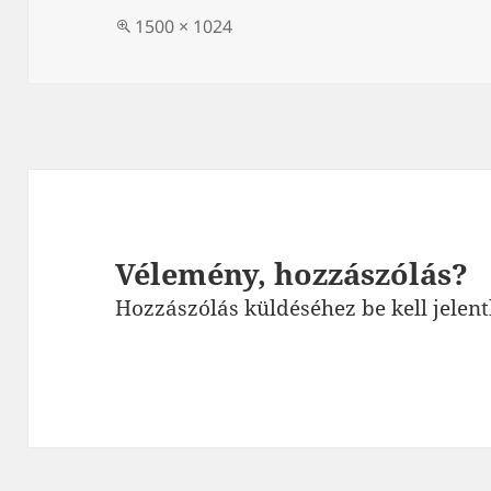
Teljes
1500 × 1024
méret
Vélemény, hozzászólás?
Hozzászólás küldéséhez
be kell jelen