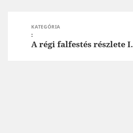
Bejegyzés
navigáció
KATEGÓRIA
:
A régi falfestés részlete 