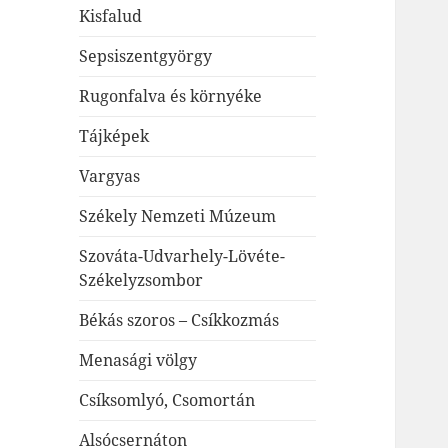
Kisfalud
Sepsiszentgyörgy
Rugonfalva és környéke
Tájképek
Vargyas
Székely Nemzeti Múzeum
Szováta-Udvarhely-Lövéte-
Székelyzsombor
Békás szoros – Csíkkozmás
Menasági völgy
Csíksomlyó, Csomortán
Alsócsernáton