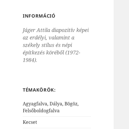
INFORMÁCIÓ
Jáger Attila diapozitív képei
az erdélyi, valamint a
székely stílus és népi
építkezés köréből (1972-
1984).
TÉMAKÖRÖK:
Agyagfalva, Dálya, Bögöz,
Felsőboldogfalva
Kecset