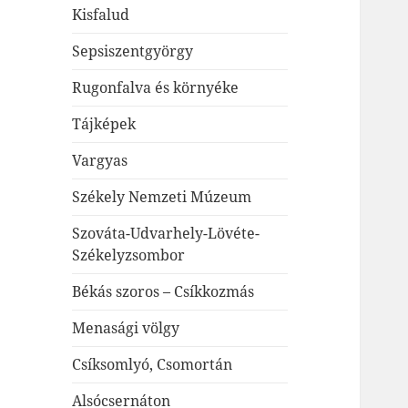
Kisfalud
Sepsiszentgyörgy
Rugonfalva és környéke
Tájképek
Vargyas
Székely Nemzeti Múzeum
Szováta-Udvarhely-Lövéte-
Székelyzsombor
Békás szoros – Csíkkozmás
Menasági völgy
Csíksomlyó, Csomortán
Alsócsernáton