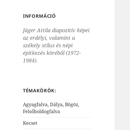
INFORMÁCIÓ
Jáger Attila diapozitív képei
az erdélyi, valamint a
székely stílus és népi
építkezés köréből (1972-
1984).
TÉMAKÖRÖK:
Agyagfalva, Dálya, Bögöz,
Felsőboldogfalva
Kecset