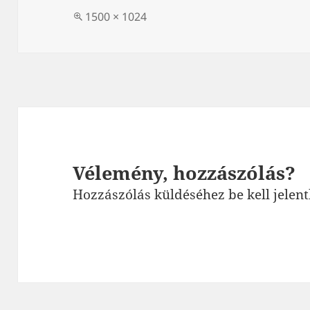
Teljes
1500 × 1024
méret
Vélemény, hozzászólás?
Hozzászólás küldéséhez
be kell jelen