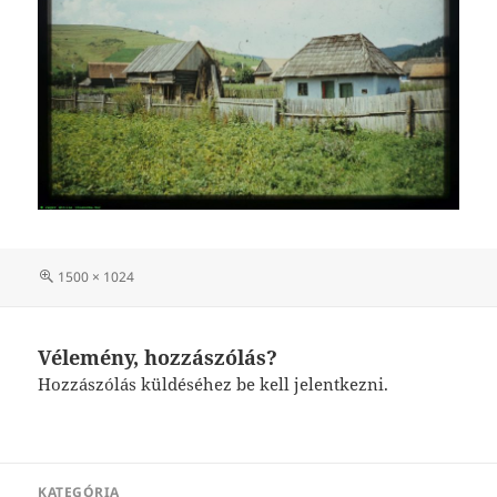
Teljes
1500 × 1024
méret
Vélemény, hozzászólás?
Hozzászólás küldéséhez
be kell jelentkezni
.
Bejegyzés
KATEGÓRIA