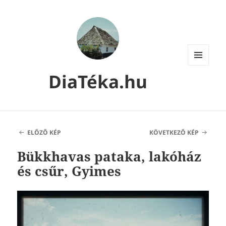
MENÜ
DiaTéka.hu
ÉS
WIDGETEK
ELŐZŐ KÉP
KÖVETKEZŐ KÉP
Bükkhavas pataka, lakóház
és csűr, Gyimes