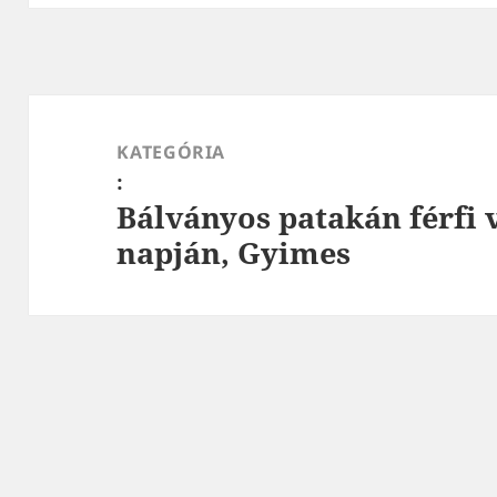
Bejegyzés
navigáció
KATEGÓRIA
:
Bálványos patakán férfi v
napján, Gyimes