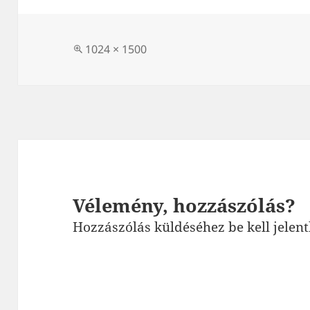
Teljes
1024 × 1500
méret
Vélemény, hozzászólás?
Hozzászólás küldéséhez
be kell jelen