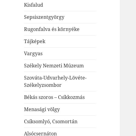
Kisfalud
Sepsiszentgyörgy
Rugonfalva és környéke
Tájképek
Vargyas
Székely Nemzeti Múzeum
Szováta-Udvarhely-Lövéte-
Székelyzsombor
Békás szoros – Csíkkozmás
Menasági völgy
Csíksomlyó, Csomortán
Alsócsernáton