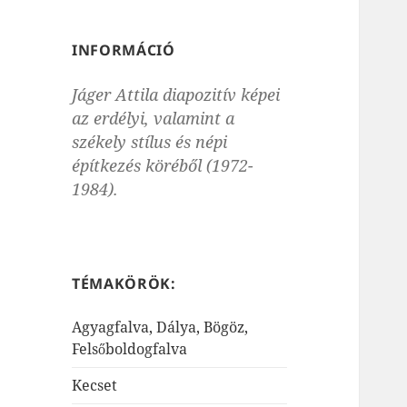
INFORMÁCIÓ
Jáger Attila diapozitív képei
az erdélyi, valamint a
székely stílus és népi
építkezés köréből (1972-
1984).
TÉMAKÖRÖK:
Agyagfalva, Dálya, Bögöz,
Felsőboldogfalva
Kecset