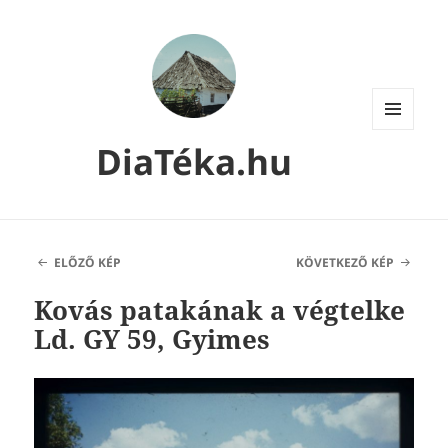
MENÜ
DiaTéka.hu
ÉS
WIDGETEK
ELŐZŐ KÉP
KÖVETKEZŐ KÉP
Kovás patakának a végtelke
Ld. GY 59, Gyimes