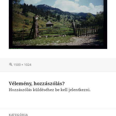
Teljes
1500 × 1024
méret
Vélemény, hozzászólás?
Hozzászólás küldéséhez
be kell jelentkezni
.
Bejegyzés
KATEGÓRIA