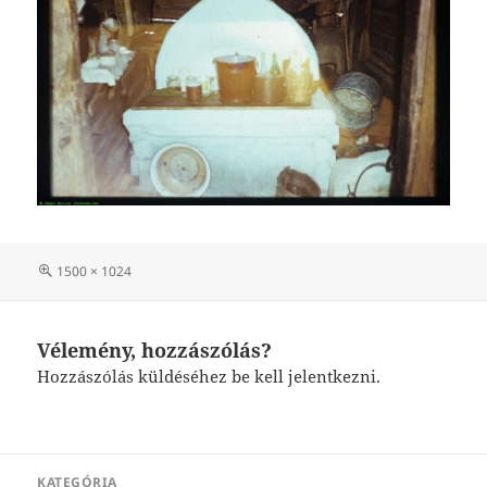
Teljes
1500 × 1024
méret
Vélemény, hozzászólás?
Hozzászólás küldéséhez
be kell jelentkezni
.
Bejegyzés
KATEGÓRIA