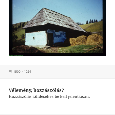
Teljes
1500 × 1024
méret
Vélemény, hozzászólás?
Hozzászólás küldéséhez
be kell jelentkezni
.