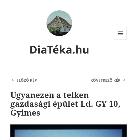
MENÜ
DiaTéka.hu
ÉS
WIDGETEK
ELŐZŐ KÉP
KÖVETKEZŐ KÉP
Ugyanezen a telken
gazdasági épület Ld. GY 10,
Gyimes