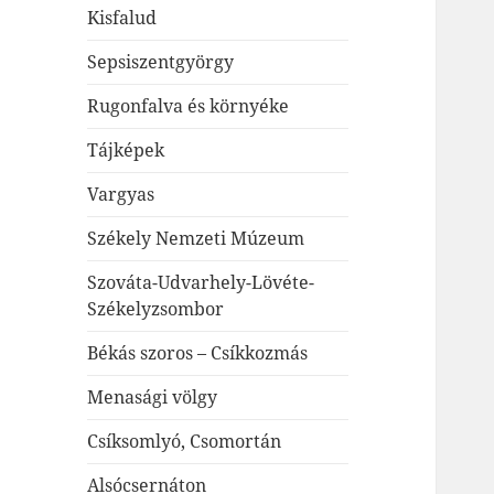
Kisfalud
Sepsiszentgyörgy
Rugonfalva és környéke
Tájképek
Vargyas
Székely Nemzeti Múzeum
Szováta-Udvarhely-Lövéte-
Székelyzsombor
Békás szoros – Csíkkozmás
Menasági völgy
Csíksomlyó, Csomortán
Alsócsernáton