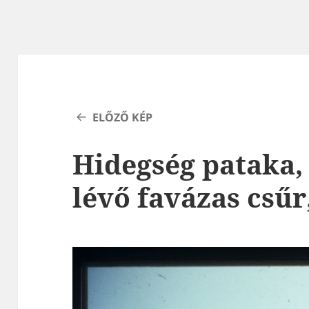
ELŐZŐ KÉP
Hidegség pataka, 
lévő favázas csű