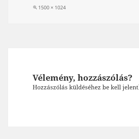
Teljes
1500 × 1024
méret
Vélemény, hozzászólás?
Hozzászólás küldéséhez
be kell jelen