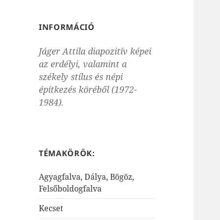
INFORMÁCIÓ
Jáger Attila diapozitív képei
az erdélyi, valamint a
székely stílus és népi
építkezés köréből (1972-
1984).
TÉMAKÖRÖK:
Agyagfalva, Dálya, Bögöz,
Felsőboldogfalva
Kecset