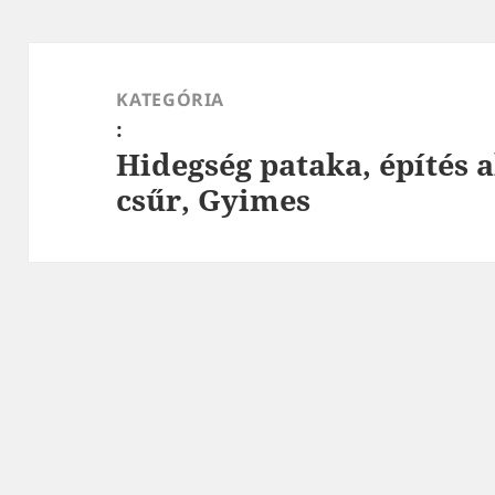
Bejegyzés
navigáció
KATEGÓRIA
:
Hidegség pataka, építés a
csűr, Gyimes