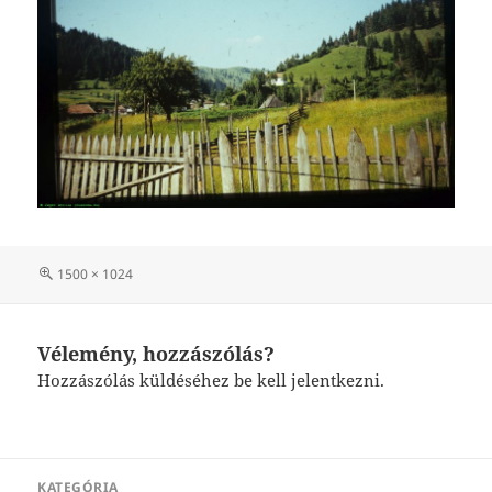
Teljes
1500 × 1024
méret
Vélemény, hozzászólás?
Hozzászólás küldéséhez
be kell jelentkezni
.
Bejegyzés
KATEGÓRIA