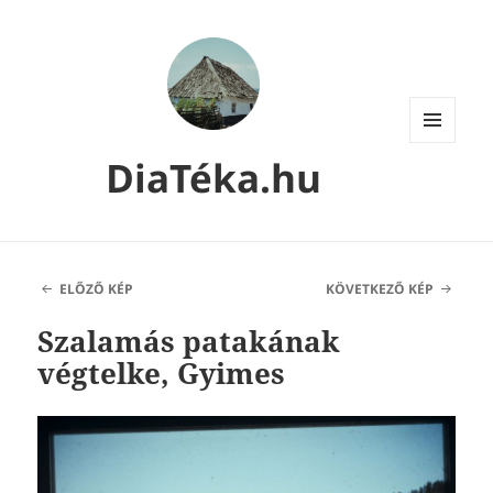
MENÜ
DiaTéka.hu
ÉS
WIDGETEK
ELŐZŐ KÉP
KÖVETKEZŐ KÉP
Szalamás patakának
végtelke, Gyimes