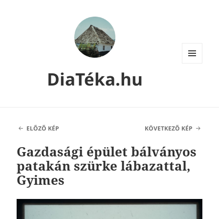
MENÜ
DiaTéka.hu
ÉS
WIDGETEK
ELŐZŐ KÉP
KÖVETKEZŐ KÉP
Gazdasági épület bálványos
patakán szürke lábazattal,
Gyimes