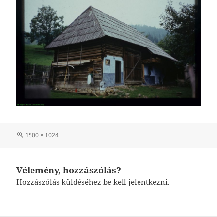
Teljes
1500 × 1024
méret
Vélemény, hozzászólás?
Hozzászólás küldéséhez
be kell jelentkezni
.