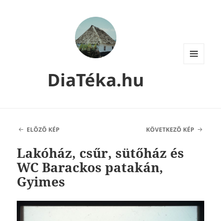
MENÜ
DiaTéka.hu
ÉS
WIDGETEK
ELŐZŐ KÉP
KÖVETKEZŐ KÉP
Lakóház, csűr, sütőház és
WC Barackos patakán,
Gyimes