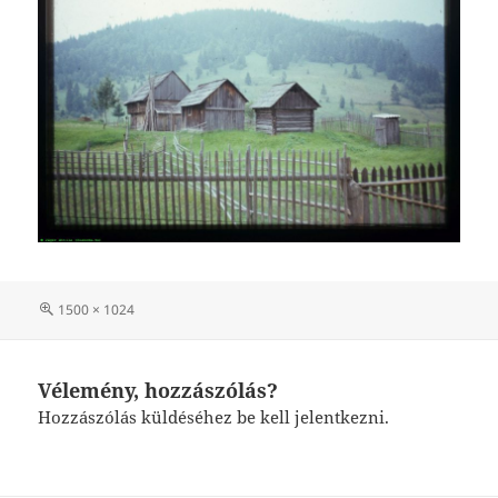
Teljes
1500 × 1024
méret
Vélemény, hozzászólás?
Hozzászólás küldéséhez
be kell jelentkezni
.