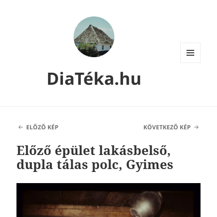
MENÜ
DiaTéka.hu
ÉS
WIDGETEK
ELŐZŐ KÉP
KÖVETKEZŐ KÉP
Előző épület lakásbelső,
dupla tálas polc, Gyimes