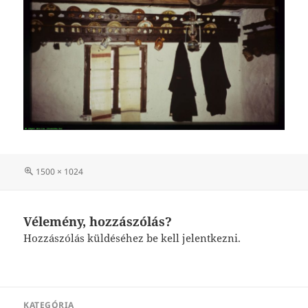
Teljes
1500 × 1024
méret
Vélemény, hozzászólás?
Hozzászólás küldéséhez
be kell jelentkezni
.
Bejegyzés
KATEGÓRIA