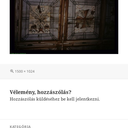
Teljes
1500 × 1024
méret
Vélemény, hozzászólás?
Hozzászólás küldéséhez
be kell jelentkezni
.
Bejegyzés
KATEGÓRIA