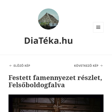
MENÜ
DiaTéka.hu
ÉS
WIDGETEK
ELŐZŐ KÉP
KÖVETKEZŐ KÉP
Festett famennyezet részlet,
Felsőboldogfalva